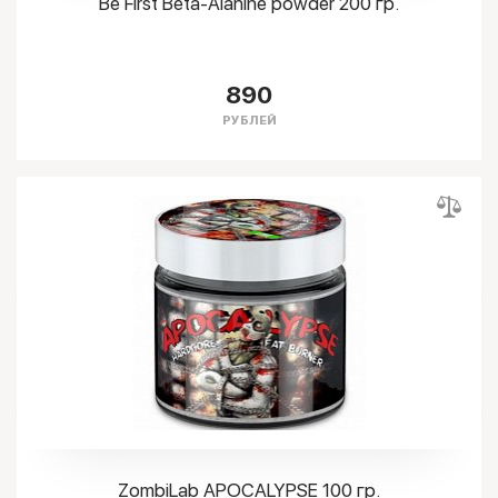
Be First Beta-Alanine powder 200 гр.
890
РУБЛЕЙ
ZombiLab APOCALYPSE 100 гр.