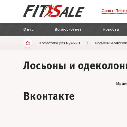
Санкт-Пете
О нас
Вопрос-ответ
Новости
Косметика для мужчин
Лосьоны и одекол
Лосьоны и одеколо
Изви
Вконтакте