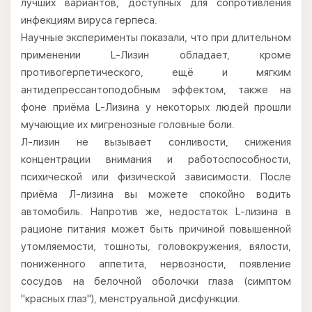
лучших вариантов, доступных для сопротивления
инфекциям вируса герпеса.
Научные эксперименты показали, что при длительном
применении L-Лизин обладает, кроме
противогерпетического, ещё и мягким
антидепрессантоподобным эффектом, также на
фоне приёма L-Лизина у некоторых людей прошли
мучающие их мигренозные головные боли.
Л-лизин не вызывает сонливости, снижения
концентрации внимания и работоспособности,
психической или физической зависимости. После
приёма Л-лизина вы можете спокойно водить
автомобиль. Напротив же, недостаток L-лизина в
рационе питания может быть причиной повышенной
утомляемости, тошноты, головокружения, вялости,
пониженного аппетита, нервозности, появление
сосудов на белочной оболочки глаза (симптом
"красных глаз"), менструальной дисфункции.