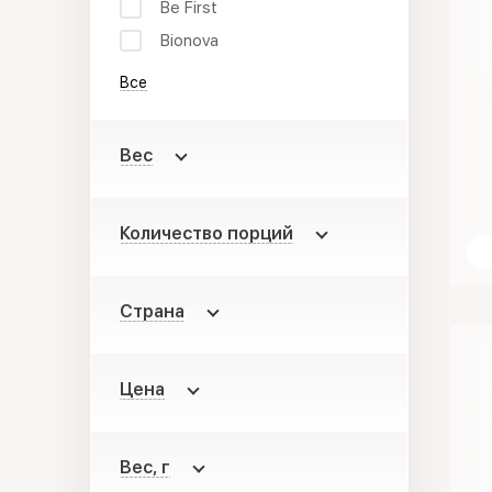
Be First
Bionova
Все
Вес
Количество порций
Страна
Цена
Вес, г