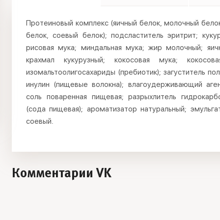
Протеиновый комплекс (яичный белок, молочный бело
белок, соевый белок); подсластитель эритрит; куку
рисовая мука; миндальная мука; жир молочный; яич
крахмал кукурузный; кокосовая мука; кокосова
изомальтоолигосахариды (пребиотик); загуститель по
инулин (пищевые волокна); влагоудерживающий аген
соль поваренная пищевая; разрыхлитель гидрокарб
(сода пищевая); ароматизатор натуральный; эмульга
соевый.
Комментарии VK