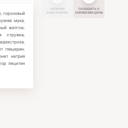
НАЛИЧИЕ
СООБЩИТЬ О
к, гороховый
В МАГАЗИНАХ
СНИЖЕНИИ ЦЕНЫ
рузная мука;
ный желток;
я стружка;
лидекстроза;
т глицерин;
онат натрия
тор лецитин