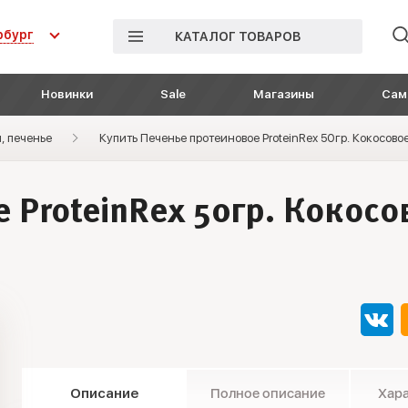
рбург
КАТАЛОГ ТОВАРОВ
Новинки
Sale
Магазины
Сам
, печенье
Купить Печенье протеиновое ProteinRex 50гр. Кокосов
 ProteinRex 50гр. Кокос
Описание
Полное описание
Хар