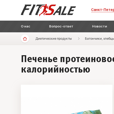
Санкт-Пете
О нас
Вопрос-ответ
Новости
Диетические продукты
Батончики, хлебцы
Печенье протеиновое
калорийностью