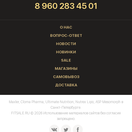
8 960 283 45 01
О НАС
ВОПРОС-ОТВЕТ
НОВОСТИ
НОВИНКИ
SALE
МАГАЗИНЫ
САМОВЫВОЗ
ДОСТАВКА
Maxler, Cloma Pharma, Ultimate Nutrition, Nutrex Lipo, ASP Mesomorph в
Санкт-Петербурге.
FITSALE.RU © 2026 Использование материалов сайтов без согласия
запрещено.