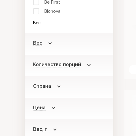
Be First
Bionova
Все
Вес
Количество порций
Страна
Цена
Вес, г