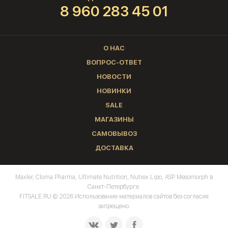
8 960 283 45 01
О НАС
ВОПРОС-ОТВЕТ
НОВОСТИ
НОВИНКИ
SALE
МАГАЗИНЫ
САМОВЫВОЗ
ДОСТАВКА
Maxler, Cloma Pharma, Ultimate Nutrition, Nutrex Lipo, ASP Mesomorph в
Санкт-Петербурге.
FITSALE.RU © 2026 Использование материалов сайтов без согласия
запрещено.