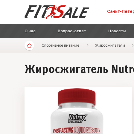
Санкт-Пете
О нас
Вопрос-ответ
Новости
Спортивное питание
Жиросжигатели
Жиросжигатель Nutre