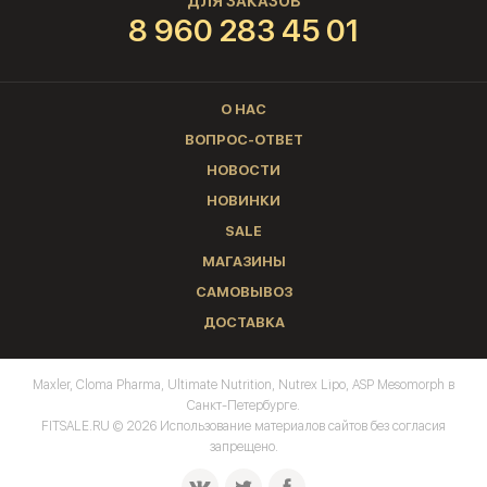
ДЛЯ ЗАКАЗОВ
8 960 283 45 01
О НАС
ВОПРОС-ОТВЕТ
НОВОСТИ
НОВИНКИ
SALE
МАГАЗИНЫ
САМОВЫВОЗ
ДОСТАВКА
Maxler, Cloma Pharma, Ultimate Nutrition, Nutrex Lipo, ASP Mesomorph в
Санкт-Петербурге.
FITSALE.RU © 2026 Использование материалов сайтов без согласия
запрещено.