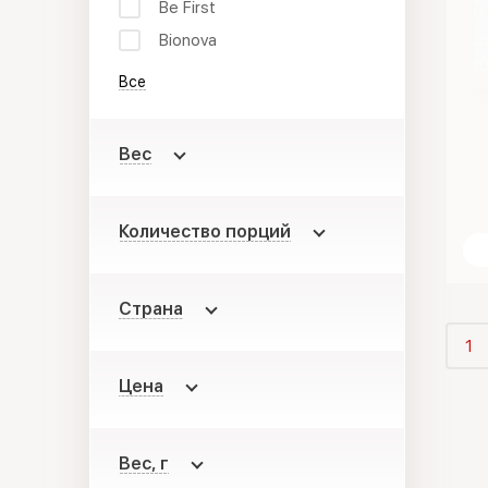
Be First
Bionova
Все
Вес
Количество порций
Страна
1
Цена
Вес, г