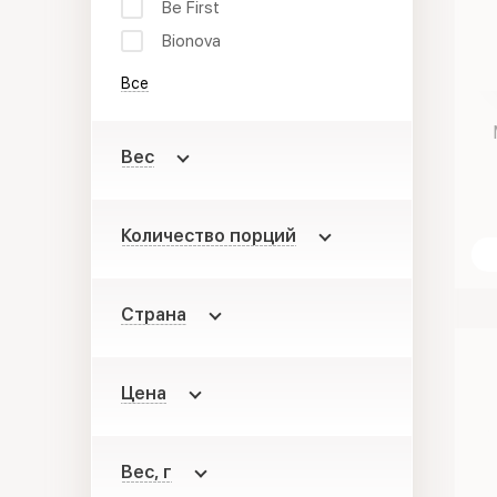
Be First
Bionova
Все
Вес
Количество порций
Страна
Цена
Вес, г