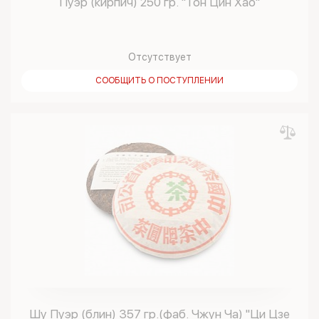
Пуэр (кирпич) 250 гр. "Тон Цин Хао"
Отсутствует
СООБЩИТЬ О ПОСТУПЛЕНИИ
Шу Пуэр (блин) 357 гр.(фаб. Чжун Ча) "Ци Цзе