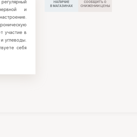
о регулярный
НАЛИЧИЕ
СООБЩИТЬ О
В МАГАЗИНАХ
СНИЖЕНИИ ЦЕНЫ
нервной и
настроение.
роническую
ет участие в
 и углеводы.
твуете себя