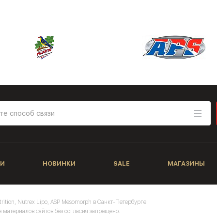
И
НОВИНКИ
SALE
МАГАЗИНЫ
trition, Nutrex Lipo, ASP Mesomorph в Санкт-Петербурге.
 материалов сайтов без согласия запрещено.