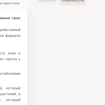
В МАГАЗИНАХ
СНИЖЕНИИ ЦЕНЫ
актеристики
менее трех
работанный
вая формула
ость кожи и
ет свести к
етаболизме
), который
 растений, в
х, который