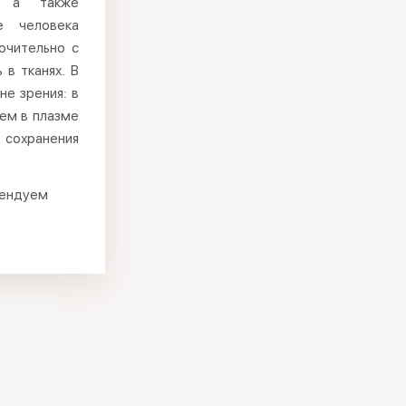
, а также
е человека
ючительно с
 в тканях. В
не зрения: в
чем в плазме
 сохранения
мендуем