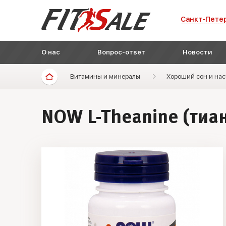
Санкт-Пете
О нас
Вопрос-ответ
Новости
Витамины и минералы
Хороший сон и на
NOW L-Theanine (тиан