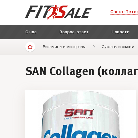
Санкт-Пете
О нас
Вопрос-ответ
Новости
Витамины и минералы
Суставы и связки
SAN Collagen (коллаг