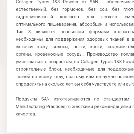
Collagen Types 1&3 Powder от SAN - обеспечива
естественный, без гормонов, без сои, без глю
гидролизованный коллаген для легкого сме
оптимального пищеварения, абсорбции и использован
Тип 3 являются основными формами коллаген
необходимы для поддержания здоровых тканей в 
включая кожу, волосы, ногти, кости, соединител
органы, кровеносные сосуды. Производство колл
уменьшаться с возрастом, но Collagen Types 1&3 Pow
строительные блоки, необходимые для поддержан
тканей по всему телу, поэтому вам не нужно позвол
определять на сколько лет вы себя чувствуете или выг
Продукты SAN изготавливаются по стандартам
Manufacturing Practices) с жесткими рекомендациями
качества.