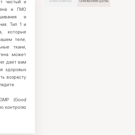
ет чистый и
В МАГАЗИНАХ
СНИЖЕНИИ ЦЕНЫ
тена и ГМО
шивания и
ия. Тип 1 и
а, которые
вашем теле,
ьные ткани,
агена может
der дает вам
ия здоровых
ять возрасту
лядите.
 GMP (Good
 по контролю