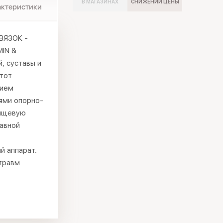
В МАГАЗИНАХ
СНИЖЕНИИ ЦЕНЫ
актеристики
ВЯЗОК -
IN &
, суставы и
тот
нием
ями опорно-
рящевую
тавной
й аппарат.
 травм