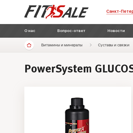
Санкт-Пете
О нас
Вопрос-ответ
Новости
Витамины и минералы
Суставы и связки
PowerSystem GLUCO