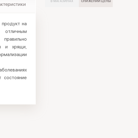
В МАГАЗИНАХ
СНИЖЕНИИ ЦЕНЫ
актеристики
й продукт на
т отличным
 правильно
ы и хрящи,
ормализации
аболеваниях
т состояние