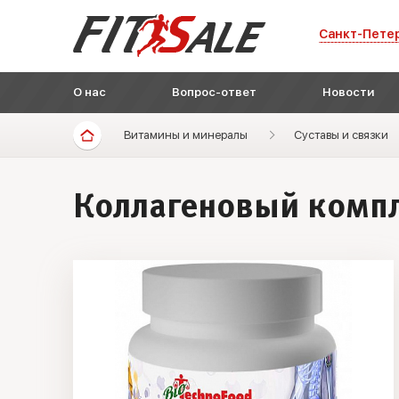
Санкт-Пете
О нас
Вопрос-ответ
Новости
Витамины и минералы
Суставы и связки
Коллагеновый компле