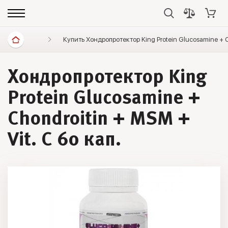
Витамины и минералы
Купить Хондропротектор King Protein Glucosamine + C
Суставы и связки
Хондропротектор King
Protein Glucosamine +
Chondroitin + MSM +
Vit. C 60 кап.