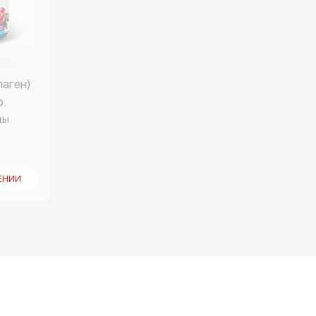
лаген)
р.
ды
ЕНИИ