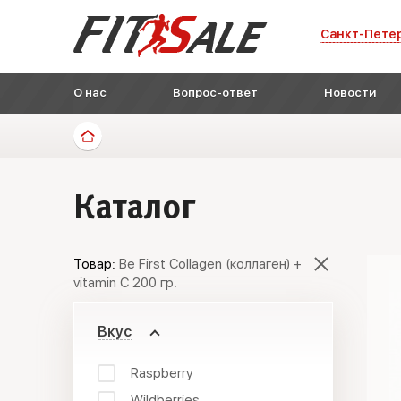
Санкт-Пете
О нас
Вопрос-ответ
Новости
Каталог
Товар:
Be First Collagen (коллаген) +
vitamin C 200 гр.
Вкус
Raspberry
Wildberries