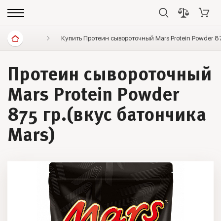
Спортивное питание
Купить Протеин сывороточный Mars Protein Powder 87
Протеины
Протеин сыв
Протеин сывороточный
Mars Protein Powder
875 гр.(вкус батончика
Mars)