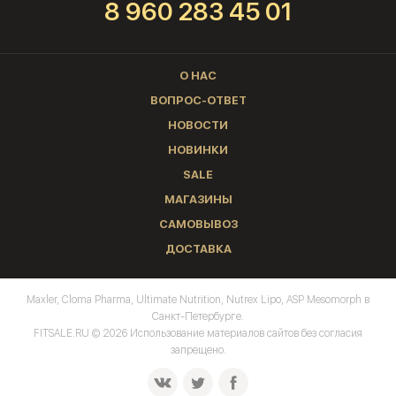
8 960 283 45 01
О НАС
ВОПРОС-ОТВЕТ
НОВОСТИ
НОВИНКИ
SALE
МАГАЗИНЫ
САМОВЫВОЗ
ДОСТАВКА
Maxler, Cloma Pharma, Ultimate Nutrition, Nutrex Lipo, ASP Mesomorph в
Санкт-Петербурге.
FITSALE.RU © 2026 Использование материалов сайтов без согласия
запрещено.