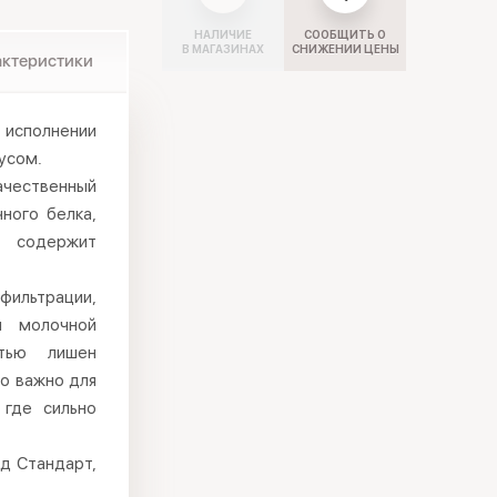
НАЛИЧИЕ
СООБЩИТЬ О
В МАГАЗИНАХ
СНИЖЕНИИ ЦЕНЫ
актеристики
 исполнении
усом.
чественный
ного белка,
е содержит
ильтрации,
и молочной
стью лишен
но важно для
 где сильно
лд Стандарт,