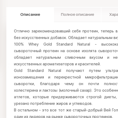
Описание
Полное описание
Хар
Отлично зарекомендовавший себя протеин, теперь в
без искусственных добавок. Обладает натуральным вк
100% Whey Gold Standard Natural - высокока
сывороточный протеин на основе изолята сывороточ
обладает натуральным сливочным вкусом и н
искусственных ароматизаторов и красителей.
Gold Standard Natural получают путем ультраф
ионозамещения и перекрестной микрофильтраци
сыворотки, благодаря чему он почти полно
холестерина и лактозы (молочный сахар). Это особен
атлетов, которые придерживаются строгой диеты,
урезано потребление жиров и углеводов.
В остальном - это все тот же старый-добрый Вей Го
один из лидеров на рынке сывороточных протеинов.