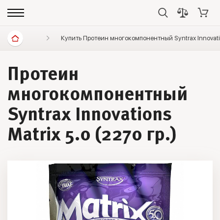
Спортивное питание
Купить Протеин многокомпонентный Syntrax Innovatio
Протеины
Протеин мно
Протеин
многокомпонентный
Syntrax Innovations
Matrix 5.0 (2270 гр.)