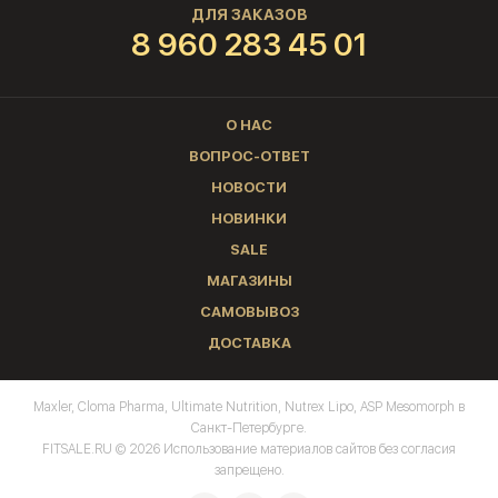
ДЛЯ ЗАКАЗОВ
8 960 283 45 01
О НАС
ВОПРОС-ОТВЕТ
НОВОСТИ
НОВИНКИ
SALE
МАГАЗИНЫ
САМОВЫВОЗ
ДОСТАВКА
Maxler, Cloma Pharma, Ultimate Nutrition, Nutrex Lipo, ASP Mesomorph в
Санкт-Петербурге.
FITSALE.RU © 2026 Использование материалов сайтов без согласия
запрещено.