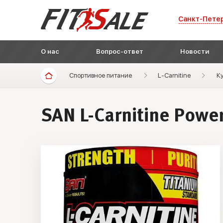
Санкт-Пете
О нас
Вопрос-ответ
Новости
Спортивное питание
L-Carnitine
Ку
SAN L-Carnitine Power