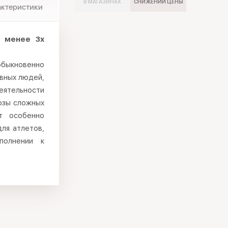
В МАГАЗИНАХ
СНИЖЕНИИ ЦЕНЫ
актеристики
а менее 3х
обыкновенно
вных людей,
еятельности
озы сложных
т особенно
для атлетов,
полнении к