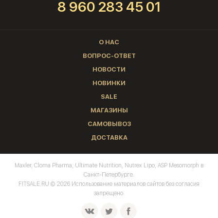
8 960 283 45 01
О НАС
ВОПРОС-ОТВЕТ
НОВОСТИ
НОВИНКИ
SALE
МАГАЗИНЫ
САМОВЫВОЗ
ДОСТАВКА
Maxler, Cloma Pharma, Ultimate Nutrition, Nutrex Lipo, ASP Mesomorph в
Санкт-Петербурге.
FITSALE.RU © 2026 Использование материалов сайтов без согласия
запрещено.