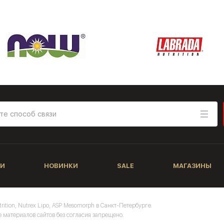
И
НОВИНКИ
SALE
МАГАЗИНЫ
trition, Nutrex Lipo, ASP Mesomorph в Санкт-Петербурге.
 материалов сайтов без согласия запрещено.