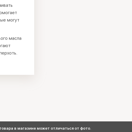
аивать
Помогает
рые могут
вого масла
огают
перхоть.
овара в магазине может отличаться от фото.