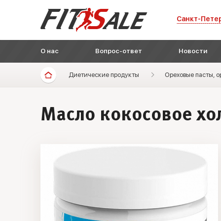
Санкт-Пете
О нас
Вопрос-ответ
Новости
Диетические продукты
Ореховые пасты, о
Масло кокосовое хол