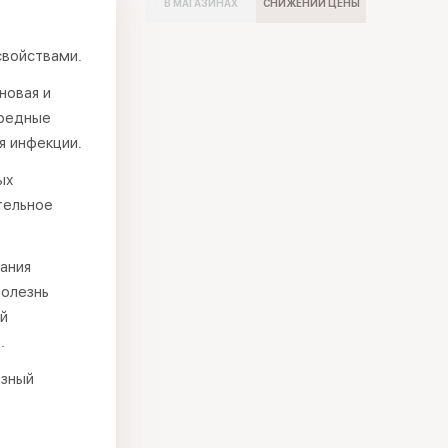
В МАГАЗИНАХ
СНИЖЕНИИ ЦЕНЫ
,
свойствами.
новая и
вредные
я инфекции.
ых
тельное
ания
болезнь
ый
.
езный