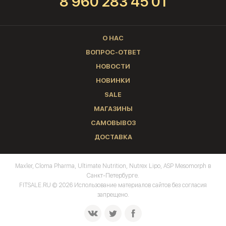
8 960 283 45 01
О НАС
ВОПРОС-ОТВЕТ
НОВОСТИ
НОВИНКИ
SALE
МАГАЗИНЫ
САМОВЫВОЗ
ДОСТАВКА
Maxler, Cloma Pharma, Ultimate Nutrition, Nutrex Lipo, ASP Mesomorph в
Санкт-Петербурге.
FITSALE.RU © 2026 Использование материалов сайтов без согласия
запрещено.