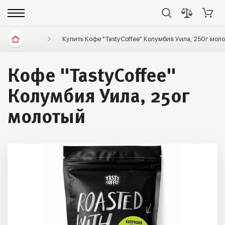
Диетические продукты
Купить Кофе "TastyCoffee" Колумбия Уила, 250г мол
Кофе
Tastycoffee
Кофе "TastyCoffee"
Колумбия Уила, 250г
молотый