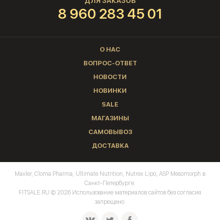
ДЛЯ ЗАКАЗОВ
8 960 283 45 01
О НАС
ВОПРОС-ОТВЕТ
НОВОСТИ
НОВИНКИ
SALE
МАГАЗИНЫ
САМОВЫВОЗ
ДОСТАВКА
Maxler, Cloma Pharma, Ultimate Nutrition, Nutrex Lipo, ASP Mesomorph в
Санкт-Петербурге.
FITSALE.RU © 2026 Использование материалов сайтов без согласия
запрещено.