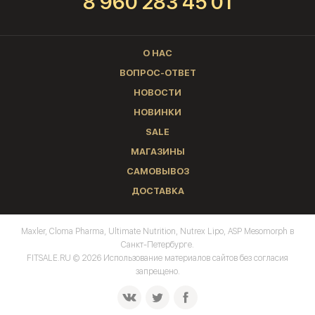
8 960 283 45 01
О НАС
ВОПРОС-ОТВЕТ
НОВОСТИ
НОВИНКИ
SALE
МАГАЗИНЫ
САМОВЫВОЗ
ДОСТАВКА
Maxler, Cloma Pharma, Ultimate Nutrition, Nutrex Lipo, ASP Mesomorph в
Санкт-Петербурге.
FITSALE.RU © 2026 Использование материалов сайтов без согласия
запрещено.