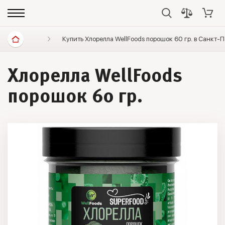
Диетические продукты
Купить Хлорелла WellFoods порошок 60 гр. в Санкт-
Клетчатка и суперфуды
Хлорелла WellFoods
порошок 60 гр.