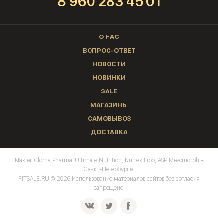
8 960 283 45 01
О НАС
ВОПРОС-ОТВЕТ
НОВОСТИ
НОВИНКИ
SALE
МАГАЗИНЫ
САМОВЫВОЗ
ДОСТАВКА
Maxler, Cloma Pharma, Ultimate Nutrition, Nutrex Lipo, ASP Mesomorph в
Санкт-Петербурге.
FITSALE.RU © 2026 Использование материалов сайтов без согласия
запрещено.