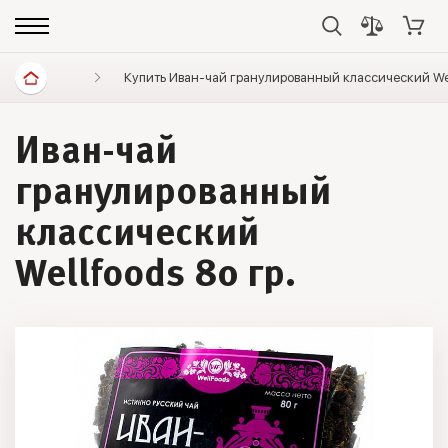
Диетические продукты
Купить Иван-чай гранулированный классический Wel
Элитный чай
Травяно
Иван-чай
гранулированный
классический
Wellfoods 80 гр.