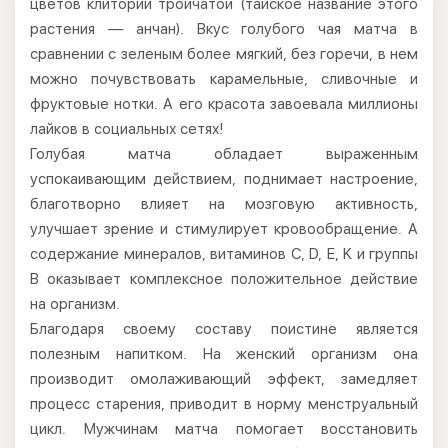
цветов клитории тройчатой (тайское название этого
растения — анчан). Вкус голубого чая матча в
сравнении с зеленым более мягкий, без горечи, в нем
можно почувствовать карамельные, сливочные и
фруктовые нотки. А его красота завоевала миллионы
лайков в социальных сетях!
Голубая матча обладает выраженным
успокаивающим действием, поднимает настроение,
благотворно влияет на мозговую активность,
улучшает зрение и стимулирует кровообращение. А
содержание минералов, витаминов С, D, E, K и группы
B оказывает комплексное положительное действие
на организм.
Благодаря своему составу поистине является
полезным напитком. На женский организм она
производит омолаживающий эффект, замедляет
процесс старения, приводит в норму менструальный
цикл. Мужчинам матча помогает восстановить