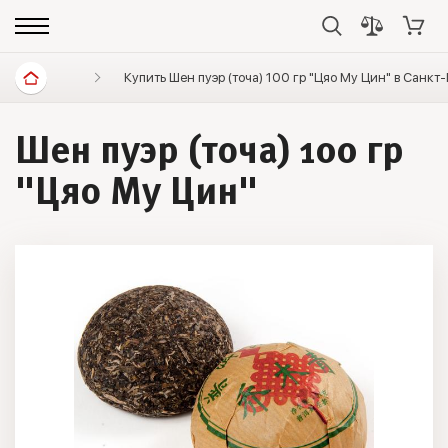
Диетические продукты
Купить Шен пуэр (точа) 100 гр "Цяо Му Цин" в Санкт
Элитный чай
Пуэр зе
Шен пуэр (точа) 100 гр
"Цяо Му Цин"