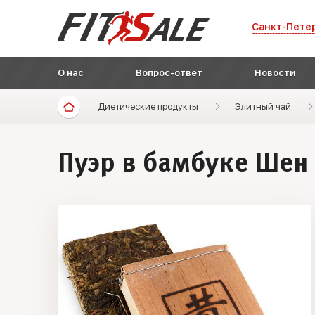
Санкт-Пете
О нас
Вопрос-ответ
Новости
Диетические продукты
Элитный чай
Пуэр в бамбуке Шен (