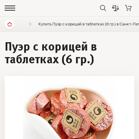
Диетические продукты
Купить Пуэр с корицей в таблетках (6 гр.) в Санкт-П
Элитный чай
Пуэр точ
Пуэр с корицей в
таблетках (6 гр.)