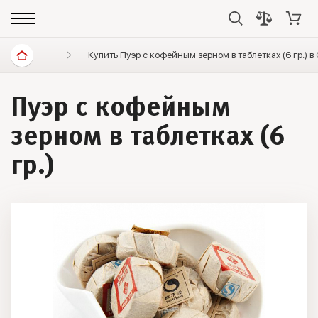
Диетические продукты
Купить Пуэр с кофейным зерном в таблетках (6 гр.) 
Элитный чай
Пуэр точ
Пуэр с кофейным
зерном в таблетках (6
гр.)