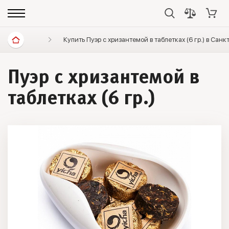
Диетические продукты
Купить Пуэр с хризантемой в таблетках (6 гр.) в Сан
Элитный чай
Пуэр точ
Пуэр с хризантемой в
таблетках (6 гр.)