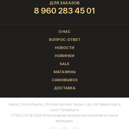
ДЛЯ ЗАКАЗОВ
8 960 283 45 01
О НАС
ВОПРОС-ОТВЕТ
НОВОСТИ
НОВИНКИ
SALE
МАГАЗИНЫ
САМОВЫВОЗ
ДОСТАВКА
Maxler, Cloma Pharma, Ultimate Nutrition, Nutrex Lipo, ASP Mesomorph в
Санкт-Петербурге.
FITSALE.RU © 2026 Использование материалов сайтов без согласия
запрещено.