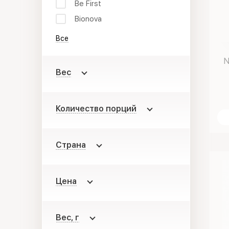
Be First
Bionova
Все
N
Вес
Количество порций
Страна
Цена
Вес, г