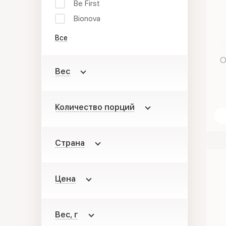
Be First
Bionova
Все
O
Вес
Количество порций
Страна
Цена
Вес, г